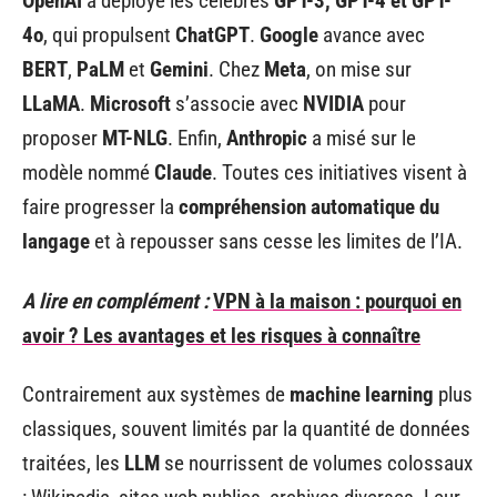
OpenAI
a déployé les célèbres
GPT-3, GPT-4 et GPT-
4o
, qui propulsent
ChatGPT
.
Google
avance avec
BERT
,
PaLM
et
Gemini
. Chez
Meta
, on mise sur
LLaMA
.
Microsoft
s’associe avec
NVIDIA
pour
proposer
MT-NLG
. Enfin,
Anthropic
a misé sur le
modèle nommé
Claude
. Toutes ces initiatives visent à
faire progresser la
compréhension automatique du
langage
et à repousser sans cesse les limites de l’IA.
A lire en complément :
VPN à la maison : pourquoi en
avoir ? Les avantages et les risques à connaître
Contrairement aux systèmes de
machine learning
plus
classiques, souvent limités par la quantité de données
traitées, les
LLM
se nourrissent de volumes colossaux