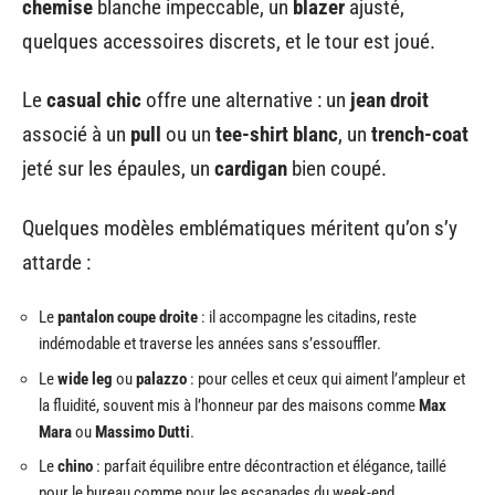
chemise
blanche impeccable, un
blazer
ajusté,
quelques accessoires discrets, et le tour est joué.
Le
casual chic
offre une alternative : un
jean droit
associé à un
pull
ou un
tee-shirt blanc
, un
trench-coat
jeté sur les épaules, un
cardigan
bien coupé.
Quelques modèles emblématiques méritent qu’on s’y
attarde :
Le
pantalon coupe droite
: il accompagne les citadins, reste
indémodable et traverse les années sans s’essouffler.
Le
wide leg
ou
palazzo
: pour celles et ceux qui aiment l’ampleur et
la fluidité, souvent mis à l’honneur par des maisons comme
Max
Mara
ou
Massimo Dutti
.
Le
chino
: parfait équilibre entre décontraction et élégance, taillé
pour le bureau comme pour les escapades du week-end.