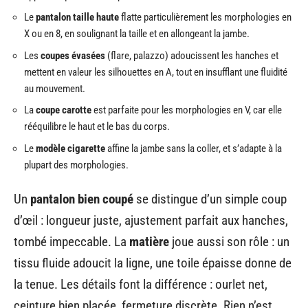
Le
pantalon taille haute
flatte particulièrement les morphologies en
X ou en 8, en soulignant la taille et en allongeant la jambe.
Les
coupes évasées
(flare, palazzo) adoucissent les hanches et
mettent en valeur les silhouettes en A, tout en insufflant une fluidité
au mouvement.
La
coupe carotte
est parfaite pour les morphologies en V, car elle
rééquilibre le haut et le bas du corps.
Le
modèle cigarette
affine la jambe sans la coller, et s’adapte à la
plupart des morphologies.
Un
pantalon bien coupé
se distingue d’un simple coup
d’œil : longueur juste, ajustement parfait aux hanches,
tombé impeccable. La
matière
joue aussi son rôle : un
tissu fluide adoucit la ligne, une toile épaisse donne de
la tenue. Les détails font la différence : ourlet net,
ceinture bien placée, fermeture discrète. Rien n’est