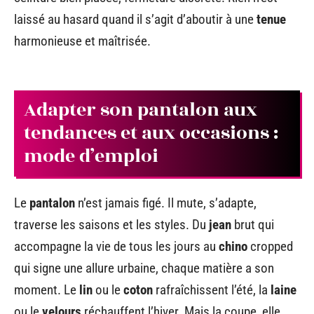
laissé au hasard quand il s’agit d’aboutir à une
tenue
harmonieuse et maîtrisée.
Adapter son pantalon aux
tendances et aux occasions :
mode d’emploi
Le
pantalon
n’est jamais figé. Il mute, s’adapte,
traverse les saisons et les styles. Du
jean
brut qui
accompagne la vie de tous les jours au
chino
cropped
qui signe une allure urbaine, chaque matière a son
moment. Le
lin
ou le
coton
rafraîchissent l’été, la
laine
ou le
velours
réchauffent l’hiver. Mais la coupe, elle,