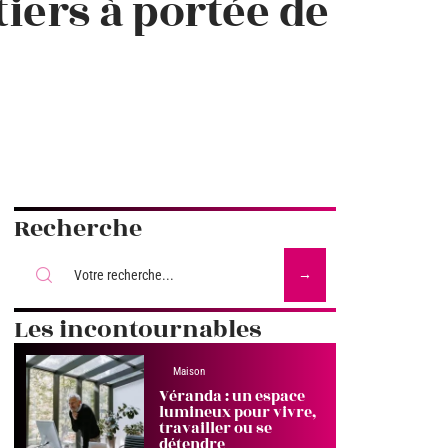
iers à portée de
Recherche
Les incontournables
Maison
Véranda : un espace
lumineux pour vivre,
travailler ou se
détendre