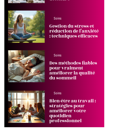
Soins
Gestion du stress et
réduction de l’anxiété
: techniques efficaces
Soins
Des méthodes fiables
pour vraiment
améliorer la qualité
du sommeil
Soins
Bien-être au travail :
stratégies pour
améliorer votre
quotidien
professionnel